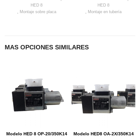
HED 8
HED 8
,
Montaje sobre placa
,
Montaje en tubería
MAS OPCIONES SIMILARES
Modelo HED 8 OP-20/350K14
Modelo HED8 OA-2X/350K14