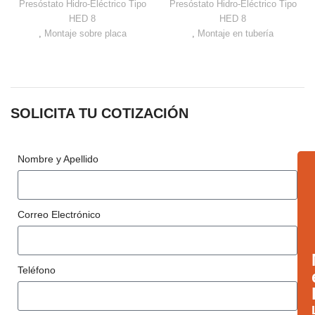
Presóstato Hidro-Eléctrico Tipo
Presóstato Hidro-Eléctrico Tipo
HED 8
HED 8
,
Montaje sobre placa
,
Montaje en tubería
SOLICITA TU COTIZACIÓN
Nombre y Apellido
Correo Electrónico
Teléfono