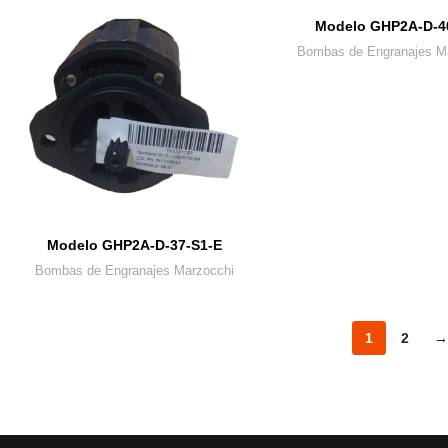
Modelo GHP2A-D-4
Bombas de Engranajes M
Modelo GHP2A-D-37-S1-E
Bombas de Engranajes Marzocchi
1
2
→