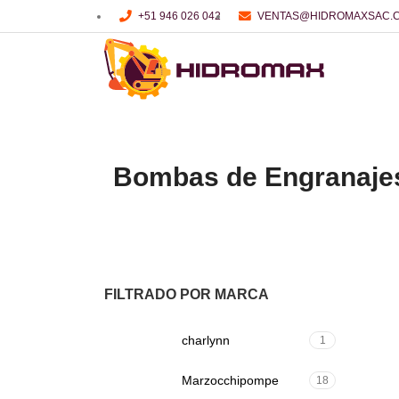
+51 946 026 042
VENTAS@HIDROMAXSAC.
Bombas de Engranaje
FILTRADO POR MARCA
charlynn
1
Marzocchipompe
18