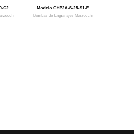
0-C2
Modelo GHP2A-S-25-S1-E
arzocchi
Bombas de Engranajes Marzocchi