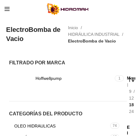
Inicio
ElectroBomba de
HIDRÁULICA INDUSTRIAL
Vacio
ElectroBomba de Vacio
FILTRADO POR MARCA
Most
Hoffwellpump
1
9
12
18
24
CATEGORÍAS DEL PRODUCTO
OLEO HIDRAULICAS
74
E
l