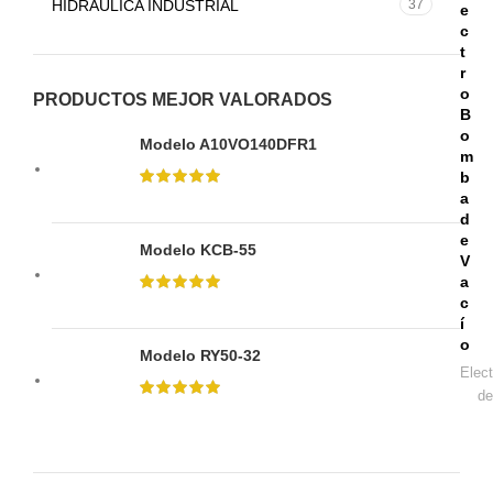
HIDRÁULICA INDUSTRIAL
37
e
c
t
r
o
PRODUCTOS MEJOR VALORADOS
B
o
Modelo A10VO140DFR1
m
b
a
d
e
Modelo KCB-55
V
a
c
í
o
Modelo RY50-32
Elec
de