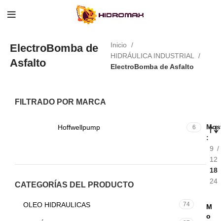
Inicio
ElectroBomba de
HIDRÁULICA INDUSTRIAL
Asfalto
ElectroBomba de Asfalto
FILTRADO POR MARCA
Most
Hoffwellpump
6
9
12
18
24
CATEGORÍAS DEL PRODUCTO
OLEO HIDRAULICAS
74
M
o