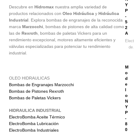
Y
Descubre en
Hidromax
nuestra amplia variedad de
P
productos relacionados con
Oleo
Hidráulica
y
Hidráulica
-
Industrial
. Explora bombas de engranajes de la reconocida
5
marca
Marzocchi
, bombas de pistones de alta calidad como
2
las de
Rexroth
, bombas de paletas Vickers para un
A
rendimiento excepcional, motores altamente eficientes y
Elec
válvulas especializadas para potenciar tu rendimiento
de 
industrial.
M
o
OLEO HIDRAULICAS
d
e
Bombas de Engranajes Marzocchi
l
Bombas de Pistones Rexroth
o
Bombas de Paletas Vickers
N
Y
HIDRAULICA INDUSTRIAL
P
ElectroBomba Aceite Térmico
-
ElectroBomba Lubricación
8
0
ElectroBomba Industriales