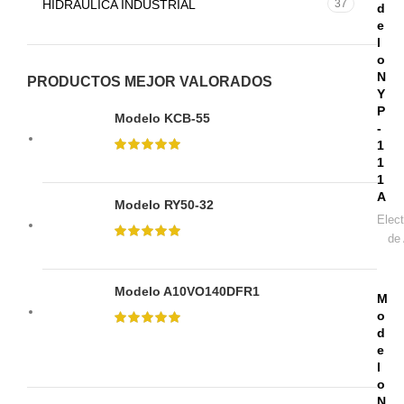
HIDRÁULICA INDUSTRIAL
37
d
e
l
o
N
PRODUCTOS MEJOR VALORADOS
Y
P
Modelo KCB-55
-
1
1
1
A
Modelo RY50-32
Elec
de 
Modelo A10VO140DFR1
M
o
d
e
l
o
N