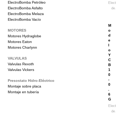
ElectroBomba Petróleo
Elec
ElectroBomba Asfalto
de 
ElectroBomba Melaza
ElectroBomba Vacío
M
MOTORES
o
d
Motores Hydraglobe
e
Motores Eaton
l
Motores Charlynn
o
Y
VALVULAS
C
Valvulas Rexoth
B
Valvulas Vickers
1
0
-
Presostato Hidro-Eléctrico
0
Montaje sobre placa
.
Montaje en tubería
6
G
Elec
de 