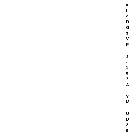
e
l
o
D
G
3
V
P
-
3
-
1
0
2
A
-
V
M
-
U
D
2
0