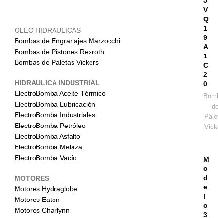
5
V
Q
1
OLEO HIDRAULICAS
9
Bombas de Engranajes Marzocchi
A
Bombas de Pistones Rexroth
1
Bombas de Paletas Vickers
C
2
HIDRAULICA INDUSTRIAL
0
ElectroBomba Aceite Térmico
Bom
ElectroBomba Lubricación
d
ElectroBomba Industriales
Pale
ElectroBomba Petróleo
Vick
ElectroBomba Asfalto
ElectroBomba Melaza
ElectroBomba Vacío
M
o
d
MOTORES
e
Motores Hydraglobe
l
Motores Eaton
o
Motores Charlynn
3