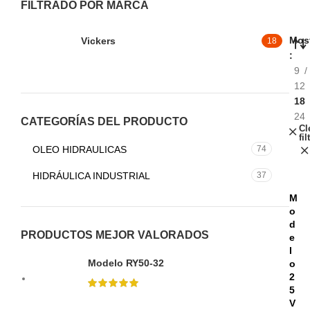
FILTRADO POR MARCA
Most
Vickers
18
9
12
18
24
CATEGORÍAS DEL PRODUCTO
Cl
fil
OLEO HIDRAULICAS
74
HIDRÁULICA INDUSTRIAL
37
M
o
d
PRODUCTOS MEJOR VALORADOS
e
l
Modelo RY50-32
o
2
5
V