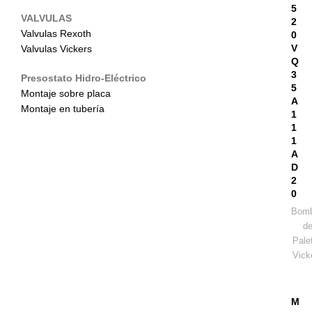
5
VALVULAS
2
Valvulas Rexoth
0
V
Valvulas Vickers
Q
3
Presostato Hidro-Eléctrico
5
Montaje sobre placa
A
Montaje en tubería
1
1
1
A
D
2
0
Bom
d
Pale
Vick
M