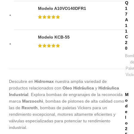
Q
Modelo A10VO140DFR1
1
7
A
1
1
C
Modelo KCB-55
2
0
Bom
d
Pale
Vick
Descubre en
Hidromax
nuestra amplia variedad de
productos relacionados con
Oleo
Hidráulica
y
Hidráulica
Industrial
. Explora bombas de engranajes de la reconocida
M
o
marca
Marzocchi
, bombas de pistones de alta calidad como
d
las de
Rexroth
, bombas de paletas Vickers para un
e
rendimiento excepcional, motores altamente eficientes y
l
válvulas especializadas para potenciar tu rendimiento
o
industrial.
2